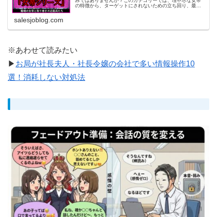
みではありませんか？このカテゴリーでは、理不尽な女帝
の特徴から、ターゲットにされないための立ち回り、最強
の近衛兵への対処法までを徹底解説。人間関係の地雷を踏
まず、平穏なサラリーマン生活を守るための処世術を、同
salesjoblog.com
じオヤジ目線で紹介するでね！
※あわせて読みたい
▶
お局が社長夫人・社長令嬢の会社で多い情報操作10
選！消耗しない対処法