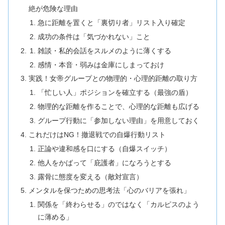
絶が危険な理由
急に距離を置くと「裏切り者」リスト入り確定
成功の条件は「気づかれない」こと
雑談・私的会話をスルメのように薄くする
感情・本音・弱みは金庫にしまっておけ
実践！女帝グループとの物理的・心理的距離の取り方
「忙しい人」ポジションを確立する（最強の盾）
物理的な距離を作ることで、心理的な距離も広げる
グループ行動に「参加しない理由」を用意しておく
これだけはNG！撤退戦での自爆行動リスト
正論や違和感を口にする（自爆スイッチ）
他人をかばって「庇護者」になろうとする
露骨に態度を変える（敵対宣言）
メンタルを保つための思考法「心のバリアを張れ」
関係を「終わらせる」のではなく「カルピスのよう
に薄める」