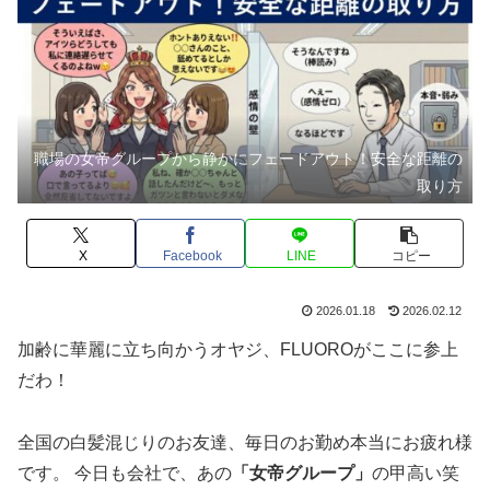
職場の女帝グループから静かにフェードアウト！安全な距離の
取り方
X
Facebook
LINE
コピー
2026.01.18
2026.02.12
加齢に華麗に立ち向かうオヤジ、FLUOROがここに参上
だわ！
全国の白髪混じりのお友達、毎日のお勤め本当にお疲れ様
です。 今日も会社で、あの
「女帝グループ」
の甲高い笑