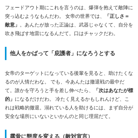
フェードアウト期にこれを言うのは、爆弾を抱えて敵陣に
突っ込むようなもんだわ。 女帝の世界では、
「正しさ＝
敵意」
。あんたが放った正論は、武器じゃなくて、自分を
吹き飛ばす地雷になるんだて。口はチャックだわ。
他人をかばって「庇護者」になろうとする
女帝のターゲットになっている後輩を見ると、助けたくな
るのが人情だわな。 でも、今あんたは撤退戦の最中だ
て。誰かを守ろうと手を差し伸べたら、
「次はあなたが標
的」
になるだけだわ。 冷たく見えるかもしれんけど、こ
れは戦略的撤退。溺れている人を助けるには、まず自分が
安全な場所にいないといかんのと同じ理屈だて。
露骨に態度を変える（敵対宣言）