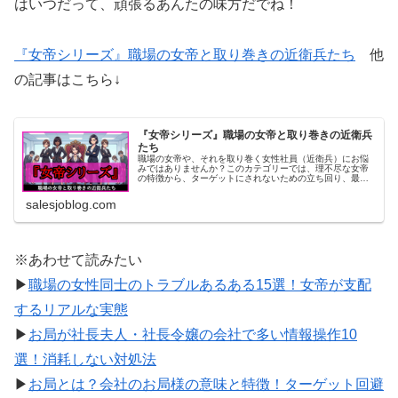
はいつだって、頑張るあんたの味方だでね！
『女帝シリーズ』職場の女帝と取り巻きの近衛兵たち
他
の記事はこちら↓
『女帝シリーズ』職場の女帝と取り巻きの近衛兵
たち
職場の女帝や、それを取り巻く女性社員（近衛兵）にお悩
みではありませんか？このカテゴリーでは、理不尽な女帝
の特徴から、ターゲットにされないための立ち回り、最強
の近衛兵への対処法までを徹底解説。人間関係の地雷を踏
まず、平穏なサラリーマン生活を守るための処世術を、同
salesjoblog.com
じオヤジ目線で紹介するでね！
※あわせて読みたい
▶
職場の女性同士のトラブルあるある15選！女帝が支配
するリアルな実態
▶
お局が社長夫人・社長令嬢の会社で多い情報操作10
選！消耗しない対処法
▶
お局とは？会社のお局様の意味と特徴！ターゲット回避