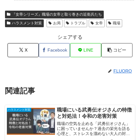
『女帝シリーズ』職場の女帝と取り巻きの近衛兵たち
ハラスメント対策
お局
トラブル
女帝
職場
シェアする
X
Facebook
LINE
コピー
FLUORO
関連記事
職場にいる武勇伝オジさんの特徴
ハラスメント対策
と対処法！令和の老害対策
職場の空気を止める「武勇伝オジさん」
に困っていませんか？過去の栄光を語る
心理と、ストレスを溜めない大人の対処
法を解説。白髪混じりのお友達へ、反面