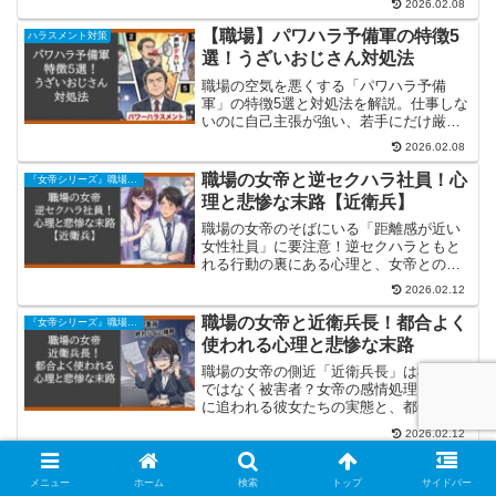
2026.02.08
教師としての生き方も提案します。
【職場】パワハラ予備軍の特徴5
ハラスメント対策
選！うざいおじさん対処法
職場の空気を悪くする「パワハラ予備
軍」の特徴5選と対処法を解説。仕事しな
いのに自己主張が強い、若手にだけ厳し
い…そんな「うざいおじさん」に悩む30
2026.02.08
代～60代へ。ブラック企業18年の筆者
が、共感と解決策をお届けします。
職場の女帝と逆セクハラ社員！心
『女帝シリーズ』職場の女帝と取り巻きの近衛兵たち
理と悲惨な末路【近衛兵】
職場の女帝のそばにいる「距離感が近い
女性社員」に要注意！逆セクハラともと
れる行動の裏にある心理と、女帝との危
険な関係性を徹底解説。勘違いして地雷
2026.02.12
を踏まないための、オヤジのための処世
術を紹介するでね。
職場の女帝と近衛兵長！都合よく
『女帝シリーズ』職場の女帝と取り巻きの近衛兵たち
使われる心理と悲惨な末路
職場の女帝の側近「近衛兵長」は権力者
ではなく被害者？女帝の感情処理と激務
に追われる彼女たちの実態と、都合よく
使い潰される構造的悲劇を解説。燃え尽
2026.02.12
きる前に知っておきたい、ブラックな人
間関係からの脱出法をFLUOROが伝授す
職場の女帝と若手近衛兵！徴兵さ
『女帝シリーズ』職場の女帝と取り巻きの近衛兵たち
るでね。
メニュー
ホーム
検索
トップ
サイドバー
れる心理と仕事への悪影響