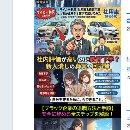
2
2
2