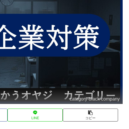
category-black-company
LINE
コピー