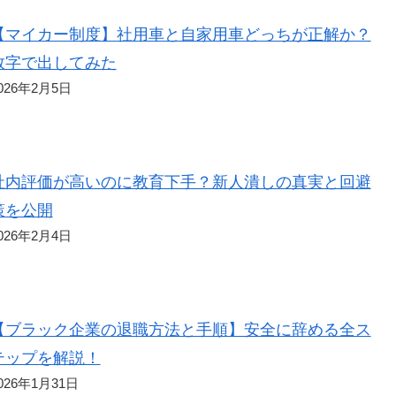
【マイカー制度】社用車と自家用車どっちが正解か？
数字で出してみた
026年2月5日
社内評価が高いのに教育下手？新人潰しの真実と回避
策を公開
026年2月4日
【ブラック企業の退職方法と手順】安全に辞める全ス
テップを解説！
026年1月31日