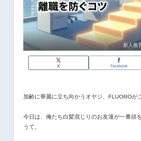
新人教
X
Facebook
加齢に華麗に立ち向かうオヤジ、FLUOROが
今日は、俺たち白髪混じりのお友達が一番頭
うて。