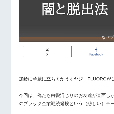
なぜ
X
Facebook
加齢に華麗に立ち向かうオヤジ、FLUOROが
今回は、俺たち白髪混じりのお友達が直面し
のブラック企業勤続経験という（悲しい）デ