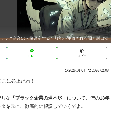
ブラック企業は人格否定する？無能が評価される闇と脱出法
LINE
コピー
2026.01.04
2026.02.08
ここに参上だわ！
がちな
「ブラック企業の理不尽」
について、俺の18年
ータを元に、徹底的に解説していくでよ。