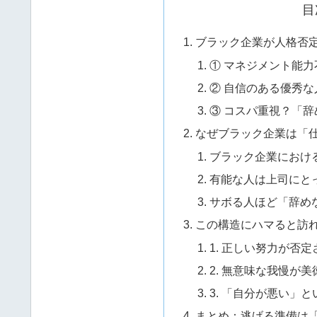
目
ブラック企業が人格否
① マネジメント能
② 自信のある優秀
③ コスパ重視？「
なぜブラック企業は「
ブラック企業におけ
有能な人は上司にと
サボる人ほど「辞め
この構造にハマると訪
1. 正しい努力が否
2. 無意味な我慢が
3. 「自分が悪い」
まとめ：逃げる準備は