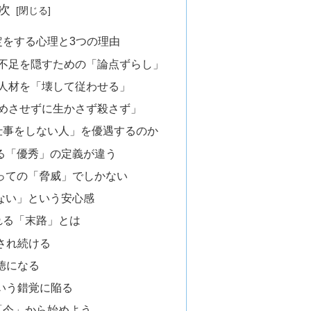
次
定をする心理と3つの理由
力不足を隠すための「論点ずらし」
な人材を「壊して従わせる」
辞めさせずに生かさず殺さず」
仕事をしない人」を優遇するのか
る「優秀」の定義が違う
っての「脅威」でしかない
ない」という安心感
れる「末路」とは
定され続ける
美徳になる
という錯覚に陥る
「今」から始めよう