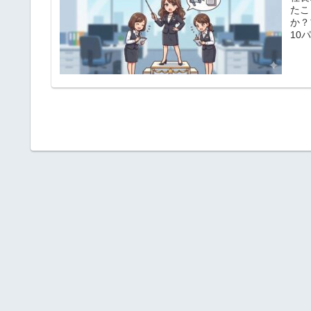
たこ
か？
10
めで