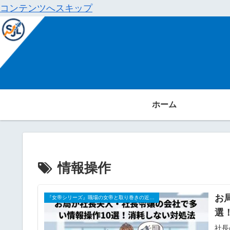
コンテンツへスキップ
ホーム
情報操作
お
『女帝シリーズ』職場の女帝と取り巻きの近衛兵たち
選
社長