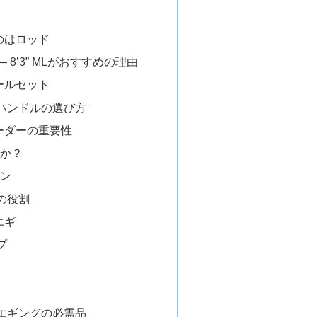
のはロッド
 8’3” MLがおすすめの理由
ールセット
ルハンドルの選び方
ーダーの重要性
のか？
イン
の役割
エギ
プ
エギングの必需品