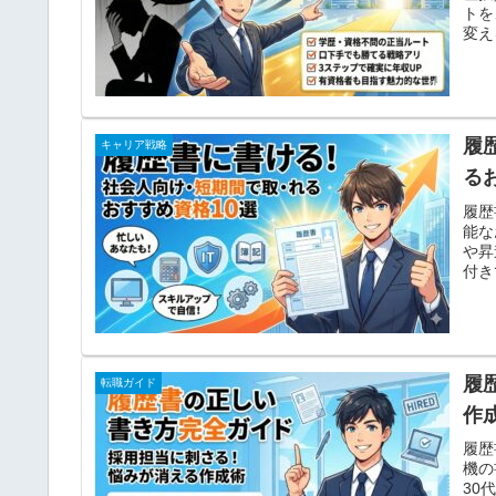
トを
変え
履
キャリア戦略
る
履歴
能な
や昇
付き
履
転職ガイド
作
履歴
機の
30