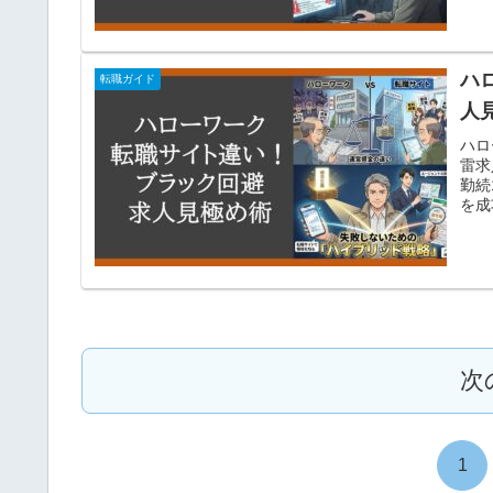
ハ
転職ガイド
人
ハロ
雷求
勤続
を成
次
1