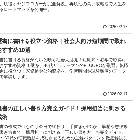
、現役オヤジブロガーが完全解説。再現性の高い攻略法で人生を
るロードマップを公開中。
2026.02.18
歴書に書ける役立つ資格｜社会人向け短期間で取れ
おすすめ10選
書に書ける資格がないと嘆く社会人必見！短期間・独学で取得可
おすすめ資格10選を、40代サラリーマンのFLUOROが厳選。転職
進に役立つ国家資格や公的資格を、学習時間や試験頻度のデータ
で解説します。
2026.02.17
歴書の正しい書き方完全ガイド！採用担当に刺さる
成術
書の作成で悩むのは今日で終わり。手書きかPCか、学歴や志望動
書き方まで、採用担当に刺さる「正しい書き方」を完全ガイド。
代〜60代の転職活動を成功させるための正解パターンを徹底解説し