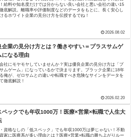
！給料や知名度だけでは分からない良い会社と悪い会社の違い15
徹底解説。離職率や評価制度などのデータをもとに、長く安心し
けるホワイト企業の見分け方を伝授するでね！
2026.08.02
良企業の見分け方とは？働きやすい＝プラスサムゲ
ムになる理由
会社にモヤモヤしていませんか？実は優良企業の見分け方は「プ
サムゲーム」になっているかで決まります。ブラック企業に18年
る俺が、ゼロサムとの違いや転職すべき危険なサインをデータを
て徹底解説！
2026.02.20
スペックでも年収1000万！医療×営業×転職で人生大
転
・資格なしの「低スペック」でも年収1000万は夢じゃない！不動
資家に医療系が多い理由とは？医療×営業×転職の勝ち上がりルー