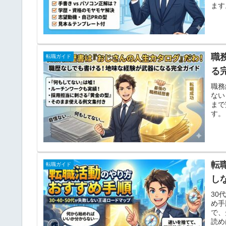
ます
職
転職ガイド
る
職務
ない
まで
す。
転
転職ガイド
し
30
め手
で、
読め