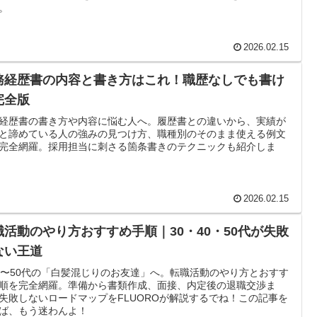
。
2026.02.15
務経歴書の内容と書き方はこれ！職歴なしでも書け
完全版
経歴書の書き方や内容に悩む人へ。履歴書との違いから、実績が
と諦めている人の強みの見つけ方、職種別のそのまま使える例文
完全網羅。採用担当に刺さる箇条書きのテクニックも紹介しま
2026.02.15
職活動のやり方おすすめ手順｜30・40・50代が失敗
ない王道
代〜50代の「白髪混じりのお友達」へ。転職活動のやり方とおすす
順を完全網羅。準備から書類作成、面接、内定後の退職交渉ま
失敗しないロードマップをFLUOROが解説するでね！この記事を
ば、もう迷わんよ！