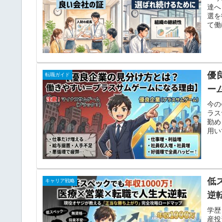
達へ
選を
て働
優
転職ガイド
ー
今の
ラス
勤め
用い
低
キャリア戦略
逆
学歴
産投