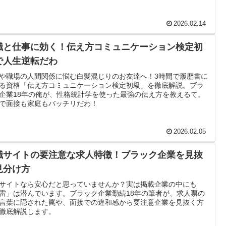
2026.02.14
職と仕事に効く！伝え方コミュニケーション検定初
で人生逆転だわ
や職場の人間関係に悩む白髪混じりのお友達へ！3時間で履歴書に
る資格「伝え方コミュニケーション検定初級」を徹底解説。ブラ
企業18年の俺が、性格統計学を使った最強の伝え方を教えるて。
で面接も家庭もバッチリだわ！
2026.02.05
職サイトの要注意な求人特徴！ブラック企業を見抜
見分け方
サイトなら安心だと思っていませんか？実は掲載企業の中にも
雷」は潜んでいます。ブラック企業勤続18年の筆者が、求人票の
言葉に隠された罠や、面接での違和感から要注意企業を見抜く方
徹底解説します。