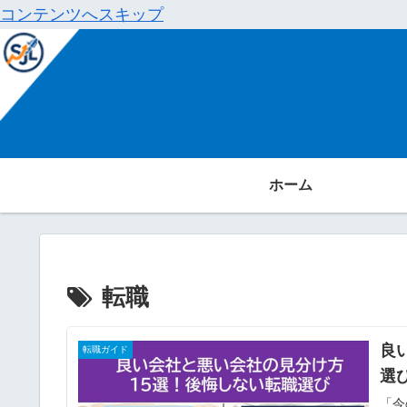
コンテンツへスキップ
ホーム
転職
良
転職ガイド
選
「今