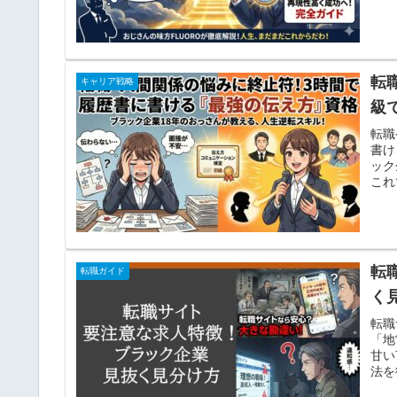
転
キャリア戦略
級
転職
書け
ック
これ
転
転職ガイド
く
転職
「地
甘い
法を