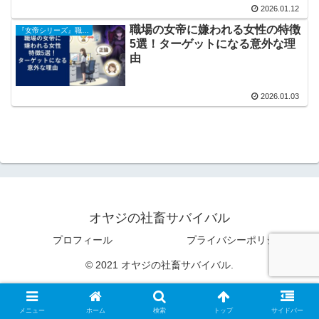
2026.01.12
職場の女帝に嫌われる女性の特徴
『女帝シリーズ』職場の女帝と取り巻きの近衛兵たち
5選！ターゲットになる意外な理
由
2026.01.03
オヤジの社畜サバイバル
プロフィール
プライバシーポリシー
© 2021 オヤジの社畜サバイバル.
メニュー
ホーム
検索
トップ
サイドバー