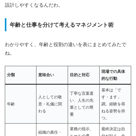
設計しやすくなるんだわ。
年齢と仕事を分けて考えるマネジメント術
わかりやすく、年齢と役割の違いを表にまとめてみたで
ね。
現場での具体
分類
意味合い
目的と対応
的な行動
基本は「で
丁寧な言葉遣
人としての敬
す・ます」
い、人生の先
年齢
意・礼儀に関
調。経験を尋
輩としての尊
わる
ねる姿勢を持
重
つ。
業務の指示、
最終決定は自
組織の責任・
ルールの遵
分が行う。会