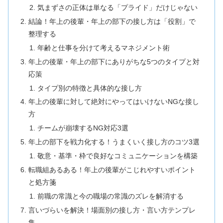
気まずさの正体は単なる「プライド」だけじゃない
結論！年上の後輩・年上の部下の接し方は「役割」で
整理する
年齢と仕事を分けて考えるマネジメント術
年上の後輩・年上の部下にありがちな5つのタイプと対
応策
タイプ別の特徴と具体的な接し方
年上の後輩に対して絶対にやってはいけないNGな接し
方
チームが崩壊するNG対応3選
年上の部下を戦力化する！うまくいく接し方のコツ3選
敬意・基準・枠で良好なコミュニケーションを構築
転職組あるある！年上の後輩がこじれやすいポイント
と処方箋
前職の常識と今の職場の常識のズレを解消する
言いづらいを解決！場面別の接し方・言い方テンプレ
集