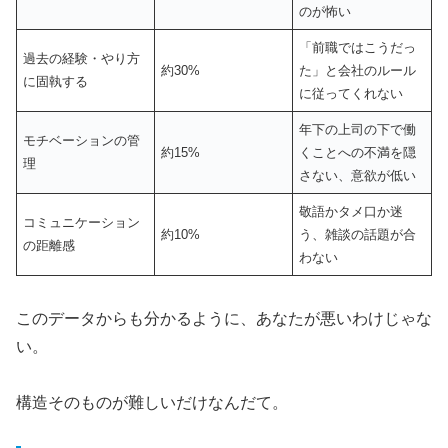
のが怖い
「前職ではこうだっ
過去の経験・やり方
約30%
た」と会社のルール
に固執する
に従ってくれない
年下の上司の下で働
モチベーションの管
約15%
くことへの不満を隠
理
さない、意欲が低い
敬語かタメ口か迷
コミュニケーション
約10%
う、雑談の話題が合
の距離感
わない
このデータからも分かるように、あなたが悪いわけじゃな
い。
構造そのものが難しいだけなんだて。