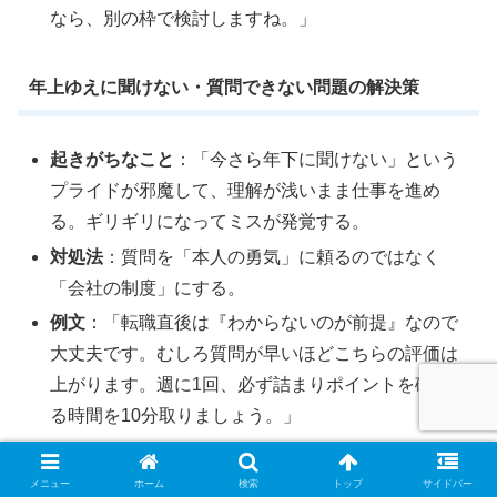
なら、別の枠で検討しますね。」
年上ゆえに聞けない・質問できない問題の解決策
起きがちなこと
：「今さら年下に聞けない」という
プライドが邪魔して、理解が浅いまま仕事を進め
る。ギリギリになってミスが発覚する。
対処法
：質問を「本人の勇気」に頼るのではなく
「会社の制度」にする。
例文
：「転職直後は『わからないのが前提』なので
大丈夫です。むしろ質問が早いほどこちらの評価は
上がります。週に1回、必ず詰まりポイントを確認す
る時間を10分取りましょう。」
ルールより裁量で動く問題の解決策
メニュー
ホーム
検索
トップ
サイドバー