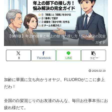
【保存版】年上の後輩と年上の部下の接し方！悩み解決の完全
ガイド
X
Facebook
LINE
コピー
2026.02.19
加齢に華麗に立ち向かうオヤジ、FLUOROがここに参上
だわ！
全国の白髪混じりのお友達のみんな、毎日お仕事本当にお
疲れ様だて。