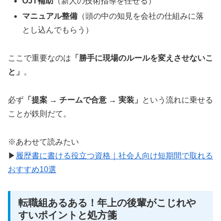
OJT補助
（新人の技術指導を任せる）
マニュアル整備
（頭の中の知見を会社の仕組みに落
とし込んでもらう）
ここで重要なのは
「勝手に現場のルールを変えさせないこ
と」
。
必ず
「提案 → チームで合意 → 実装」
という流れに乗せる
ことが鉄則だて。
※あわせて読みたい
▶
履歴書に書ける役立つ資格｜社会人向け短期間で取れる
おすすめ10選
転職組あるある！年上の後輩がこじれや
すいポイントと処方箋