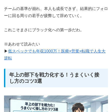
チームの基準が崩れ、本人も成長できず、結果的にフォロ
ーに回る周りの若手が疲弊して辞めていく。
これこそまさにブラック化への第一歩だわ。
※あわせて読みたい
▶
低スペックでも年収1000万！医療×営業×転職で人生大
逆転
年上の部下を戦力化する！うまくいく接
し方のコツ3選