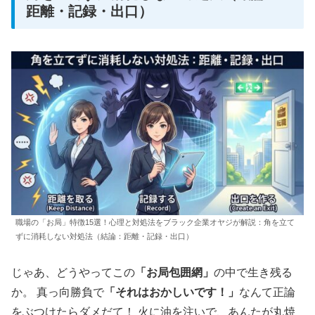
距離・記録・出口）
職場の「お局」特徴15選！心理と対処法をブラック企業オヤジが解説：角を立て
ずに消耗しない対処法（結論：距離・記録・出口）
じゃあ、どうやってこの
「お局包囲網」
の中で生き残る
か。 真っ向勝負で
「それはおかしいです！」
なんて正論
をぶつけたらダメだて！ 火に油を注いで、あんたが丸焼