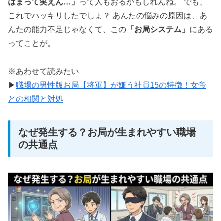
はまって笑えん…」
って人もおるかもしれんね。 でも、
これでハッキリしたでしょ？ あんたの悩みの原因は、あ
んたの能力不足じゃなくて、この
「お局システム」
にある
ってことが。
※あわせて読みたい
▶
職場の男性版お局【将軍】が嫌う社員15の特徴！女帝
との相関と対処
なぜ発生する？お局が生まれやすい職場
の共通点