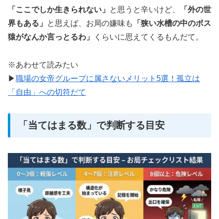
「ここでしか生きられない」
と思うと辛いけど、
「外の世
界もある」
と思えば、お局の嫌味も
「狭い水槽の中のボス
猿がなんか言っとるわ」
くらいに思えてくるもんだて。
※あわせて読みたい
▶
職場の女帝グループに属さないメリット5選！孤立は
「自由」への切符だて
「当てはまる数」で判断する目安