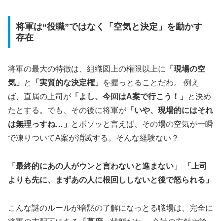
将軍は“役職”ではなく「空気と決定」を動かす
存在
将軍の最大の特徴は、組織図上の権限以上に
「現場の空
気」
と
「実質的な決定権」
を握っとることだわ。 例え
ば、直属の上司が
「よし、今回はA案で行こう！」
と決め
たとする。でも、その後に将軍が
「いや、現場的にはそれ
は無理っすね…」
とボソッと言えば、その場の空気が一瞬
で凍りついてA案が消滅する。そんな経験ない？
「最終的にあの人がウンと言わないと進まない」 「上司
よりも先に、まずあの人に根回ししないと後で怒られる」
こんな謎のルールが暗黙の了解になっとる職場は、完全に