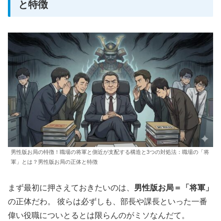
と特徴
男性版お局の特徴！職場の将軍と側近が支配する構造と3つの対処法：職場の「将
軍」とは？男性版お局の正体と特徴
まず最初に押さえておきたいのは、
男性版お局＝「将軍」
の正体だわ。 彼らは必ずしも、部長や課長といった一番
偉い役職についとるとは限らんのがミソなんだて。