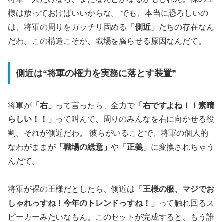
様は放っておけばいいからな。 でも、本当に恐ろしいの
は、将軍の周りをガッチリ固める
「側近」
たちの存在なん
だわ。この構造こそが、職場を腐らせる原因なんだて。
側近は“将軍の権力を実務に落とす装置”
将軍が
「右」
って言ったら、全力で
「右ですよね！！素晴
らしい！！」
って叫んで、周りのみんなを右に向かせる役
割。それが側近だわ。 彼らがいることで、将軍の個人的
なわがままが
「職場の総意」
や
「正義」
に変換されちゃう
んだて。
将軍が裸の王様だとしたら、側近は
「王様の服、マジでお
しゃれっすね！今年のトレンドっすね！」
って触れ回るス
ピーカーみたいなもん。このセットが完成すると、もう誰