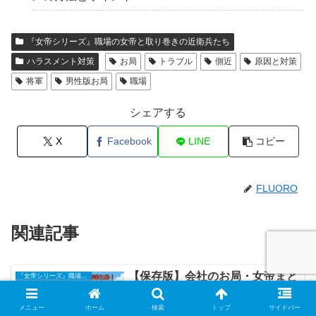
『女帝シリーズ』職場の女帝と取り巻きの近衛兵たち
ハラスメント対策
お局
トラブル
側近
原因と対策
将軍
男性版お局
職場
シェアする
X
Facebook
LINE
コピー
FLUORO
関連記事
【保存版】会社のお局・女帝まと
『女帝シリーズ』職場の女帝と取り巻きの近衛兵たち
め｜特徴と対処法で職場ストレス
解消
メニュー
ホーム
検索
トップ
サイドバー