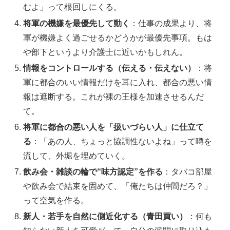
むよ」って根回しにくる。
将軍の機嫌を最優先して動く
：仕事の成果より、将
軍が機嫌よく過ごせるかどうかが最優先事項。もは
や部下というより介護士に近いかもしれん。
情報をコントロールする（伝える・伝えない）
：将
軍に都合のいい情報だけを耳に入れ、都合の悪い情
報は遮断する。これが裸の王様を加速させるんだ
て。
将軍に都合の悪い人を「扱いづらい人」に仕立て
る
：「あの人、ちょっと協調性ないよね」って噂を
流して、外堀を埋めていく。
飲み会・雑談の輪で“味方認定”を作る
：タバコ部屋
や飲み会で結束を固めて、「俺たちは仲間だろ？」
って空気を作る。
新人・若手を自然に側近化する（青田買い）
：何も