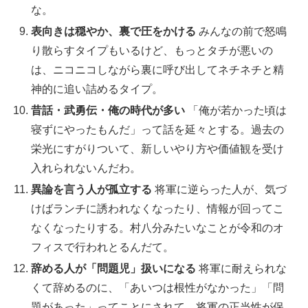
な。
表向きは穏やか、裏で圧をかける
みんなの前で怒鳴
り散らすタイプもいるけど、もっとタチが悪いの
は、ニコニコしながら裏に呼び出してネチネチと精
神的に追い詰めるタイプ。
昔話・武勇伝・俺の時代が多い
「俺が若かった頃は
寝ずにやったもんだ」って話を延々とする。過去の
栄光にすがりついて、新しいやり方や価値観を受け
入れられないんだわ。
異論を言う人が孤立する
将軍に逆らった人が、気づ
けばランチに誘われなくなったり、情報が回ってこ
なくなったりする。村八分みたいなことが令和のオ
フィスで行われとるんだて。
辞める人が「問題児」扱いになる
将軍に耐えられな
くて辞めるのに、「あいつは根性がなかった」「問
題があった」ってことにされて、将軍の正当性が保