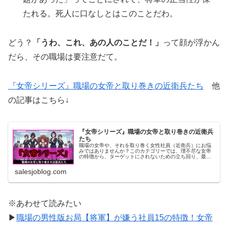
たれる。死人に口なしとはこのことだわ。
どう？
「うわ、これ、あの人のことだ！」
って顔が浮かん
だら、その職場は要注意だて。
『女帝シリーズ』職場の女帝と取り巻きの近衛兵たち
他
の記事はこちら↓
『女帝シリーズ』職場の女帝と取り巻きの近衛兵
たち
職場の女帝や、それを取り巻く女性社員（近衛兵）にお悩
みではありませんか？このカテゴリーでは、理不尽な女帝
の特徴から、ターゲットにされないための立ち回り、最強
の近衛兵への対処法までを徹底解説。人間関係の地雷を踏
まず、平穏なサラリーマン生活を守るための処世術を、同
salesjoblog.com
じオヤジ目線で紹介するでね！
※あわせて読みたい
▶
職場の男性版お局【将軍】が嫌う社員15の特徴！女帝