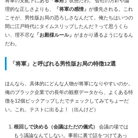
将軍の支配下にある
「幕府」
状態だわ。 会社の方針や論
理的な正しさよりも、
「将軍の感情」
が優先される。これ
こそが、男性版お局の恐ろしさなんだて。俺たちはいつの
間に江戸時代にタイムスリップしたんだ？って思うくら
い、理不尽な
「お殿様ルール」
がまかり通るようになるん
だわ。
「将軍」と呼ばれる男性版お局の特徴12選
ほんなら、具体的にどんな人物が将軍になりやすいのか。
俺のブラック企業での長年の観察データから、よくある特
徴を12個ピックアップしたでチェックしてみてちょーだ
い。これ、テストに出るよ！（出んけど）
根回しで決める（会議はただの儀式）
会議の場では
もう議論なんてしない。事前に裏で話をつけてあっ