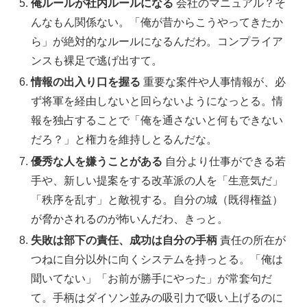
俺ルールが社内ルールになる
会社のマニュアル？そ
んなもん関係ない。「俺が昔からこうやってきたか
ら」が絶対的なルールになるんだわ。コンプライア
ンスも裸足で逃げ出すて。
情報の出入り口を握る
重要な案件や人事情報が、必
ず将軍を経由しないと回らないようになっとる。情
報を独占することで「俺を通さないと何もできない
だろ？」と権力を維持しとるんだな。
優秀な人を嫌うことがある
自分より仕事ができる若
手や、新しい提案をする改革派の人を「生意気だ」
「秩序を乱す」と敵視する。自分の城（既得権益）
が脅かされるのが怖いんだわ、きっと。
失敗は部下の責任、成功は自分の手柄
責任の所在が
つねに自分以外に向くシステムを持っとる。「俺は
聞いてない」「お前が勝手にやった」が常套句だ
て。手柄はダイソン並みの吸引力で吸い上げるのに