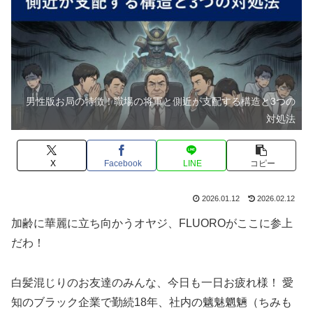
男性版お局の特徴！職場の将軍と側近が支配する構造と3つの
対処法
X
Facebook
LINE
コピー
2026.01.12
2026.02.12
加齢に華麗に立ち向かうオヤジ、FLUOROがここに参上
だわ！
白髪混じりのお友達のみんな、今日も一日お疲れ様！ 愛
知のブラック企業で勤続18年、社内の魑魅魍魎（ちみも