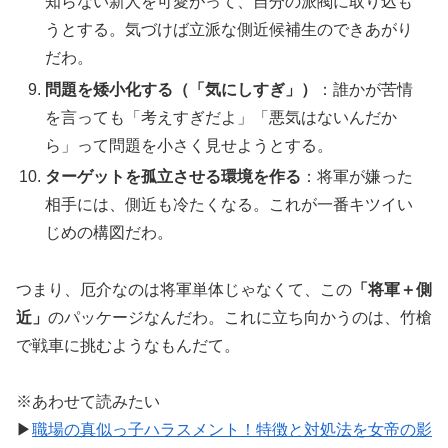
知らない新人を可愛がって、自分の派閥に取り込も
うとする。気づけば立派な側近候補生のできあがり
だわ。
問題を矮小化する（「気にしすぎ」）
：誰かが苦情
を言っても「考えすぎだよ」「悪気はないんだか
ら」って問題を小さく見せようとする。
ターゲットを孤立させる環境を作る
：将軍が嫌った
相手には、側近も冷たくなる。これが一番キツイい
じめの構図だわ。
つまり、厄介なのは将軍単体じゃなくて、この
「将軍＋側
近」
のパッケージなんだわ。これに立ち向かうのは、竹槍
で戦車に挑むようなもんだて。
※あわせて読みたい
▶
職場の真似っ子ハラスメント！特徴と対処法を女帝の影