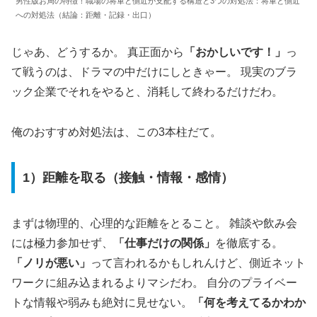
男性版お局の特徴！職場の将軍と側近が支配する構造と3つの対処法：将軍と側近
への対処法（結論：距離・記録・出口）
じゃあ、どうするか。 真正面から
「おかしいです！」
っ
て戦うのは、ドラマの中だけにしときゃー。 現実のブラ
ック企業でそれをやると、消耗して終わるだけだわ。
俺のおすすめ対処法は、この3本柱だて。
1）距離を取る（接触・情報・感情）
まずは物理的、心理的な距離をとること。 雑談や飲み会
には極力参加せず、
「仕事だけの関係」
を徹底する。
「ノリが悪い」
って言われるかもしれんけど、側近ネット
ワークに組み込まれるよりマシだわ。 自分のプライベー
トな情報や弱みも絶対に見せない。
「何を考えてるかわか