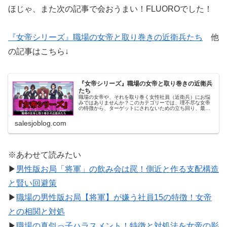
ほじゃ、また次の記事で会おうまい！FLUOROでした！
『女帝シリーズ』職場の女帝と取り巻きの近衛兵たち
他
の記事はこちら↓
『女帝シリーズ』職場の女帝と取り巻きの近衛兵
たち
職場の女帝や、それを取り巻く女性社員（近衛兵）にお悩
みではありませんか？このカテゴリーでは、理不尽な女帝
の特徴から、ターゲットにされないための立ち回り、最強
の近衛兵への対処法までを徹底解説。人間関係の地雷を踏
まず、平穏なサラリーマン生活を守るための処世術を、同
salesjoblog.com
じオヤジ目線で紹介するでね！
※あわせて読みたい
▶
男性版お局「将軍」の飲み会は罠！側近と作る支配構造
と賢い回避策
▶
職場の男性版お局【将軍】が嫌う社員15の特徴！女帝
との相関と対処
▶
職場の真似っ子ハラスメント！特徴と対処法を女帝の影