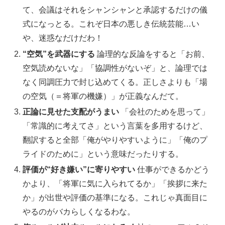
て、会議はそれをシャンシャンと承認するだけの儀
式になっとる。これぞ日本の悪しき伝統芸能…い
や、迷惑なだけだわ！
“空気”を武器にする
論理的な反論をすると「お前、
空気読めないな」「協調性がないぞ」と、論理では
なく同調圧力で封じ込めてくる。正しさよりも「場
の空気（＝将軍の機嫌）」が正義なんだて。
正論に見せた支配がうまい
「会社のためを思って」
「常識的に考えてさ」という言葉を多用するけど、
翻訳すると全部「俺がやりやすいように」「俺のプ
ライドのために」という意味だったりする。
評価が“好き嫌い”に寄りやすい
仕事ができるかどう
かより、「将軍に気に入られてるか」「挨拶に来た
か」が出世や評価の基準になる。これじゃ真面目に
やるのがバカらしくなるわな。