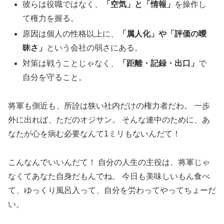
彼らは役職ではなく、
「空気」と「情報」
を操作し
て権力を握る。
原因は個人の性格以上に、
「属人化」や「評価の曖
昧さ」
という会社の弱さにある。
対策は戦うことじゃなく、
「距離・記録・出口」
で
自分を守ること。
将軍も側近も、所詮は狭い社内だけの権力者だわ。 一歩
外に出れば、ただのオジサン。 そんな連中のために、あ
なたが心を病む必要なんて1ミリもないんだて！
こんなんでいいんだて！ 自分の人生の主役は、将軍じゃ
なくてあなた自身だもんでね。 今日も美味しいもん食べ
て、ゆっくり風呂入って、自分を労わってやってちょーだ
い。