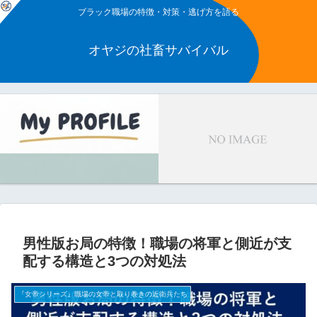
ブラック職場の特徴・対策・逃げ方を語る
オヤジの社畜サバイバル
男性版お局の特徴！職場の将軍と側近が支
配する構造と3つの対処法
『女帝シリーズ』職場の女帝と取り巻きの近衛兵たち