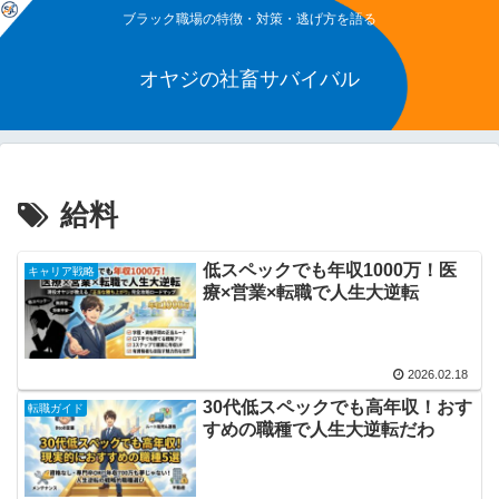
ブラック職場の特徴・対策・逃げ方を語る
オヤジの社畜サバイバル
給料
低スペックでも年収1000万！医
キャリア戦略
療×営業×転職で人生大逆転
2026.02.18
30代低スペックでも高年収！おす
転職ガイド
すめの職種で人生大逆転だわ