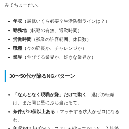
みてちょーだい。
年収
（最低いくら必要？生活防衛ラインは？）
勤務地
（転勤の有無、通勤時間）
労働時間
（残業の許容範囲、休日数）
職種
（今の延長か、チャレンジか）
業界
（伸びてる業界か、好きな業界か）
30〜50代が陥るNGパターン
「なんとなく現職が嫌」だけで動く
：逃げの転職
は、また同じ壁にぶち当たるて。
条件が10個以上ある
：マッチする求人がゼロになる
わ。
年収だけ上げたい
：スキルが伴ってないと、入社後