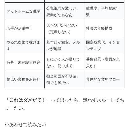
公私混同が激しい、
離職率、平均勤続年
アットホームな職場
残業がなあなあ
数
30〜50代がいない
若手が活躍中！
社員の年齢構成
（定着しない）
やる気次第で稼げま
基本給が激安、ノル
固定残業代、インセ
す
マが地獄
ンティブ
とにかく人が足りて
募集背景（増員か欠
急募！未経験大歓迎
ない、使い捨て
員か）
担当範囲が不明確、
幅広い業務をお任せ
具体的な業務フロー
何でも屋扱い
「これはダメだて！」
って思ったら、迷わずスルーしてち
ょーだい。
※あわせて読みたい