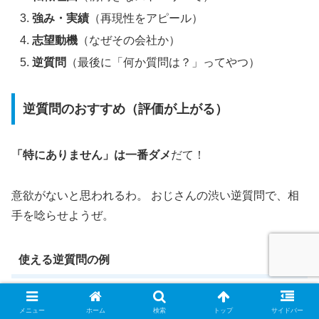
強み・実績
（再現性をアピール）
志望動機
（なぜその会社か）
逆質問
（最後に「何か質問は？」ってやつ）
逆質問のおすすめ（評価が上がる）
「特にありません」は一番ダメ
だて！
意欲がないと思われるわ。 おじさんの渋い逆質問で、相
手を唸らせようぜ。
使える逆質問の例
「入社後、最初の3ヶ月で期待される具体的な成果は
メニュー
ホーム
検索
トップ
サイドバー