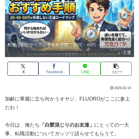
転職活動のやり方おすすめ手順｜30代・40代・50代が失敗しな
い王道
X
Facebook
LINE
コピー
2026.02.14
加齢に華麗に立ち向かうオヤジ、FLUOROがここに参上
だわ！
今日は、俺たち
「白髪混じりのお友達」
にとっての一大
事、転職活動についてガッツリ語らせてもらうて。