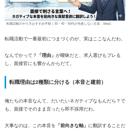
転職活動のやり方おすすめ手順｜30・40・50代が失敗しない王道：Step1
転職活動で一番最初につまづくのが、実はここなんだわ。
なんでかって？
「理由」
が曖昧だと、求人選びもブレる
し、面接官にも響かんからだて。
転職理由は2種類に分ける（本音と建前）
俺たちの本音なんて、だいたいネガティブなもんだら？で
も、面接でそのまま言ったら即不採用だわ。
大事なのは、この本音を
「前向きな軸」
に翻訳することだ