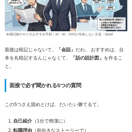
転職活動のやり方おすすめ手順｜30・40・50代が失敗しない王道：Step8
面接は暗記じゃないて。
「会話」
だわ。 おすすめは、台
本を丸暗記するんじゃなくて、
「話の設計図」
を作るこ
と。
面接で必ず聞かれる5つの質問
この5つさえ固めとけば、だいたい勝てるて。
自己紹介
（1分で簡潔に）
転職理由
（前向きなストーリーで）