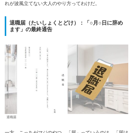
れが波風立てない大人のやり方ってわけだ。
退職届（たいしょくとどけ）：「○月○日に辞め
ます」の最終通告
退職届
一方、こっちがマジのやつ。「届」っていうのは、「届け