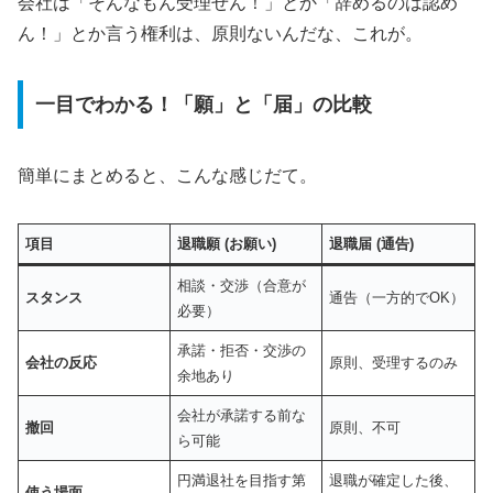
会社は「そんなもん受理せん！」とか「辞めるのは認め
ん！」とか言う権利は、原則ないんだな、これが。
一目でわかる！「願」と「届」の比較
簡単にまとめると、こんな感じだて。
項目
退職願 (お願い)
退職届 (通告)
相談・交渉（合意が
スタンス
通告（一方的でOK）
必要）
承諾・拒否・交渉の
会社の反応
原則、受理するのみ
余地あり
会社が承諾する前な
撤回
原則、不可
ら可能
円満退社を目指す第
退職が確定した後、
使う場面