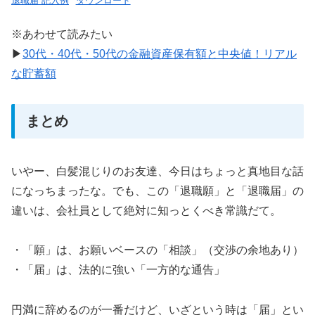
退職届 記入例
ダウンロード
※あわせて読みたい
▶
30代・40代・50代の金融資産保有額と中央値！リアル
な貯蓄額
まとめ
いやー、白髪混じりのお友達、今日はちょっと真地目な話
になっちまったな。でも、この「退職願」と「退職届」の
違いは、会社員として絶対に知っとくべき常識だて。
・「願」は、お願いベースの「相談」（交渉の余地あり）
・「届」は、法的に強い「一方的な通告」
円満に辞めるのが一番だけど、いざという時は「届」とい