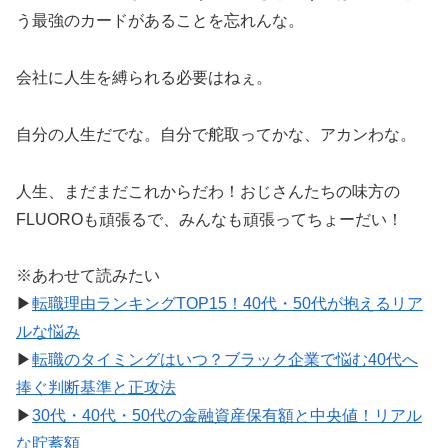
う最強のカードがあることを忘れんな。
会社に人生を縛られる必要はねぇ。
自分の人生だでな。自分で舵取ってかな、アカンわな。
人生、まだまだこれからだわ！おじさんたちの味方の
FLUOROも頑張るで、みんなも頑張ってちょーだい！
※あわせて読みたい
▶
転職理由ランキングTOP15！40代・50代が抱えるリア
ルな悩み
▶
転職のタイミングはいつ？ブラック企業で悩む40代へ
捧ぐ判断基準と正攻法
▶
30代・40代・50代の金融資産保有額と中央値！リアル
な貯蓄額