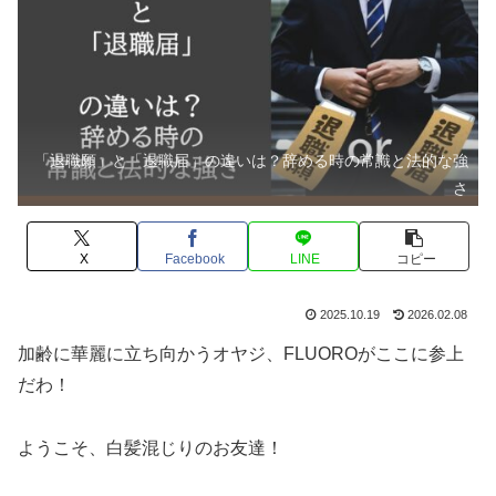
「退職願」と「退職届」の違いは？辞める時の常識と法的な強
さ
X
Facebook
LINE
コピー
2025.10.19
2026.02.08
加齢に華麗に立ち向かうオヤジ、FLUOROがここに参上
だわ！
ようこそ、白髪混じりのお友達！