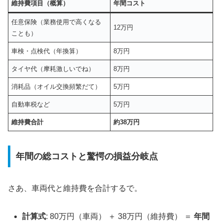
維持費項目（概算）
年間コスト
任意保険（業務使用で高くなる
12万円
ことも）
車検・点検代（年換算）
8万円
タイヤ代（摩耗激しいでね）
8万円
消耗品（オイル交換頻繁だて）
5万円
自動車税など
5万円
維持費合計
約38万円
年間の総コストと驚愕の損益分岐点
さあ、車両代と維持費を合計するで。
計算式
: 80万円（車両） ＋ 38万円（維持費） ＝
年間