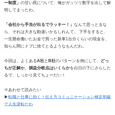
ー制度」
の甘い罠について、俺がガッツリ数字を出して解
明してまったわ。
「会社から手当が出るでラッキー！」
なんて思っとるな
ら、それは大きな勘違いかもしれんて。 下手をすると、
一生懸命働いたお金で買った新車1台分くらいの現金を、
知らん間にドブに捨てとるようなもんだわ。
今回は、よくある
A社
と
B社
のパターンを例にして、
どっ
ちが正解か、損益分岐点はいくらか
を白日の下にさらした
るで、しっかり見てちょーだい！
※あわせて読みたい
▶
転職と仕事に効く！伝え方コミュニケーション検定初級
で人生逆転だわ