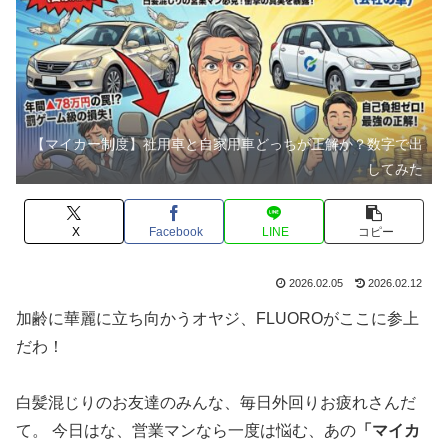
【マイカー制度】社用車と自家用車どっちが正解か？数字で出
してみた
X
Facebook
LINE
コピー
2026.02.05
2026.02.12
加齢に華麗に立ち向かうオヤジ、FLUOROがここに参上
だわ！
白髪混じりのお友達のみんな、毎日外回りお疲れさんだ
て。 今日はな、営業マンなら一度は悩む、あの
「マイカ