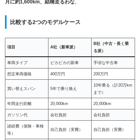
月に約1,600km、結構走るわな
。
比較する2つのモデルケース
B社（中古・長く乗
項目
A社（新車派）
る派）
車両タイプ
ピカピカの新車
手頃な中古車
想定車両価格
400万円
200万円
10年乗る（計20万km
買い替えスパン
5年で乗り換え
まで）
年間走行距離
20,000km
20,000km
ガソリン代
会社負担
会社負担
諸経費（保険・車検
自己負担（実費）
自己負担（実費）
等）