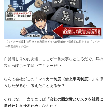
【マイカー制度】社用車と自家用車どっちが正解か？構造的に損をする「マイカ
ー業務使用」の正体
白髪混じりのお友達、ここが一番大事なところだで、耳の
穴かっぽじって聞いてちょーだい。
なんで会社がこの
「マイカー制度（借上車両制度）」
を導
入したがるか、考えたことあるか？
それはな、一言で言えば
「会社の固定費とリスクを社員に
肩代わりさせるため」
なんだて。