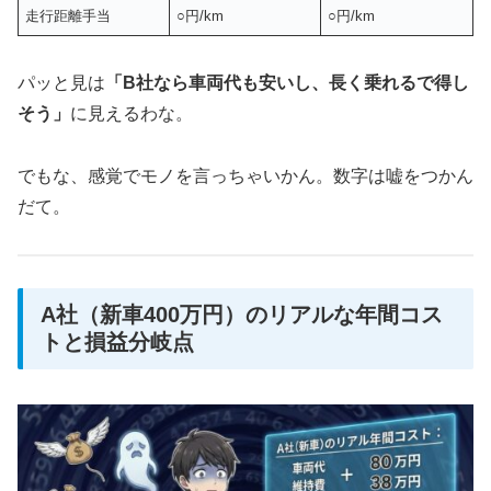
走行距離手当
○円/km
○円/km
パッと見は
「B社なら車両代も安いし、長く乗れるで得し
そう」
に見えるわな。
でもな、感覚でモノを言っちゃいかん。数字は嘘をつかん
だて。
A社（新車400万円）のリアルな年間コス
トと損益分岐点