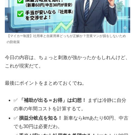
【マイカー制度】社用車と自家用車どっちが正解か？営業マンが損をしないため
の防衛策
今日の内容は、ちょっと刺激が強かったかもしれんけど、
これが現実だて。
最後にポイントをまとめておくでね。
✅
「補助が出る＝お得」は幻想！
まずは冷静に自分
の車の年間コストを計算するて。
✅
損益分岐点を知る！
新車ならkmあたり60円、中古
でも30円は必要だわ。