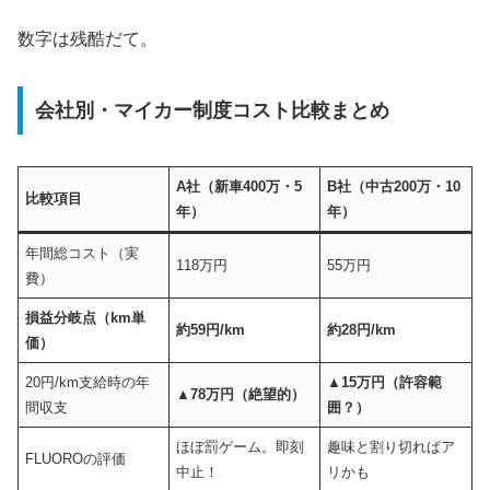
数字は残酷だて。
会社別・マイカー制度コスト比較まとめ
A社（新車400万・5
B社（中古200万・10
比較項目
年）
年）
年間総コスト（実
118万円
55万円
費）
損益分岐点（km単
約59円/km
約28円/km
価）
20円/km支給時の年
▲15万円（許容範
▲78万円（絶望的）
間収支
囲？）
ほぼ罰ゲーム。即刻
趣味と割り切ればア
FLUOROの評価
中止！
リかも