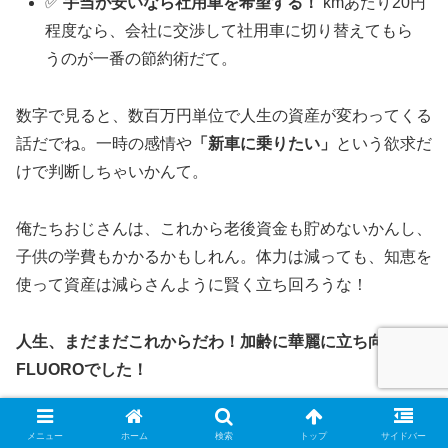
✅
手当が安いなら社用車を希望する！
kmあたり20円
程度なら、会社に交渉して社用車に切り替えてもら
うのが一番の節約術だて。
数字で見ると、数百万円単位で人生の資産が変わってくる
話だでね。一時の感情や
「新車に乗りたい」
という欲求だ
けで判断しちゃいかんて。
俺たちおじさんは、これから老後資金も貯めないかんし、
子供の学費もかかるかもしれん。体力は減っても、知恵を
使って資産は減らさんように賢く立ち回ろうな！
人生、まだまだこれからだわ！加齢に華麗に立ち向かう
FLUOROでした！
この記事が参考になったら、同じように悩んどる同僚にも
メニュー
ホーム
検索
トップ
サイドバー