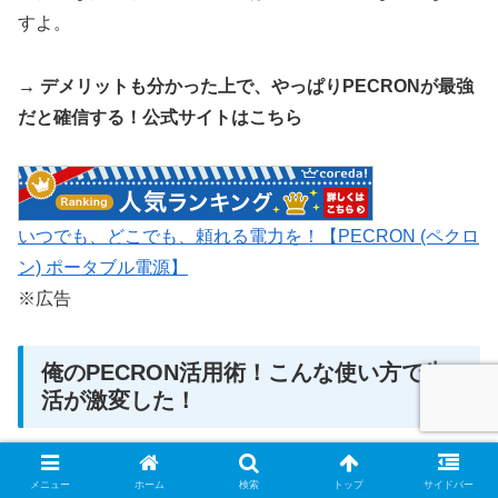
すよ。
→ デメリットも分かった上で、やっぱりPECRONが最強
だと確信する！公式サイトはこちら
いつでも、どこでも、頼れる電力を！【PECRON (ペクロ
ン) ポータブル電源】
※広告
俺のPECRON活用術！こんな使い方で生
活が激変した！
じゃあ実際に、僕、FLUOROがPECRONを手に入れてか
メニュー
ホーム
検索
トップ
サイドバー