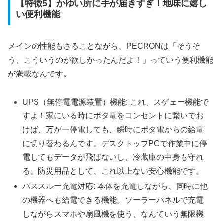
【特徴5】かゆい所に手が届きすぎ！地味に嬉し
い便利機能
メインの性能もさることながら、PECRONは「そうそ
う、こういうのが欲しかったんだよ！」っていう便利機能
が満載なんです。
UPS（無停電電源装置）機能: これ、スゲェー機能で
すよ！家にいる時にポタ電をコンセントに繋いでお
けば、万が一停電しても、瞬時にポタ電からの給電
に切り替わるんです。デスクトップPCで作業中に停
電してもデータが飛ばないし、冷蔵庫の中身も守れ
る。防災用品として、これ以上ない安心機能です。
パススルー充電対応: 本体を充電しながら、同時に他
の機器へも給電できる機能。ソーラーパネルで充電
しながらスマホや扇風機を使う、なんていう無限機