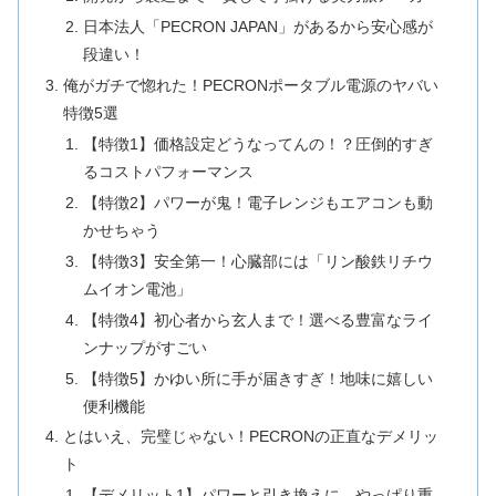
日本法人「PECRON JAPAN」があるから安心感が
段違い！
俺がガチで惚れた！PECRONポータブル電源のヤバい
特徴5選
【特徴1】価格設定どうなってんの！？圧倒的すぎ
るコストパフォーマンス
【特徴2】パワーが鬼！電子レンジもエアコンも動
かせちゃう
【特徴3】安全第一！心臓部には「リン酸鉄リチウ
ムイオン電池」
【特徴4】初心者から玄人まで！選べる豊富なライ
ンナップがすごい
【特徴5】かゆい所に手が届きすぎ！地味に嬉しい
便利機能
とはいえ、完璧じゃない！PECRONの正直なデメリッ
ト
【デメリット1】パワーと引き換えに、やっぱり重